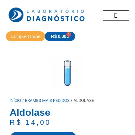
Exames Hospitalares
Exames e Serviços
Sobre nós
0
Compre Online
R$
0,00
INÍCIO
/
EXAMES MAIS PEDIDOS
/ ALDOLASE
Aldolase
R$
14,00