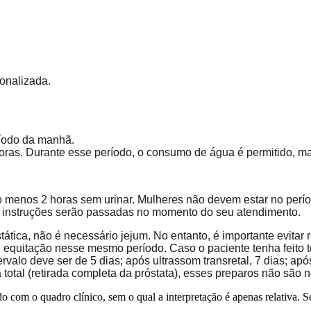
onalizada.
ríodo da manhã.
ras. Durante esse período, o consumo de água é permitido, ma
lo menos 2 horas sem urinar. Mulheres não devem estar no perí
es instruções serão passadas no momento do seu atendimento.
ática, não é necessário jejum. No entanto, é importante evita
u equitação nesse mesmo período. Caso o paciente tenha feito t
ervalo deve ser de 5 dias; após ultrassom transretal, 7 dias; ap
 total (retirada completa da próstata), esses preparos não são 
do com o quadro clínico, sem o qual a interpretação é apenas relativa.