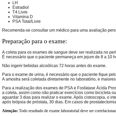
LH
Estradiol
T4 Livre
Vitamina D
PSA Total/Livre
Recomenda-se consultar um médico para uma avaliação pers
Preparação para o exame:
A coleta para os exames de sangue deve ser realizada no pe
É necessário que o paciente permaneça em jejum de 8 a 10 ho
Não ingerir bebidas alcoólicas 72 horas antes do exame.
Para o exame de urina, é necessário que o paciente fique pe
A amostra será coletada diretamente no laboratório, e maior
Para a realização dos exames de PSA e Fosfatase Ácida Prost
a coleta, assim como não praticar exercícios como bicicleta o
aguardar 3 dias para realizar o exame. Após cistoscopia, o int
após biópsia de próstata, 30 dias. Em casos de prostatectomia
Atenção:
Todo resultado de exame laboratorial deve ser correlaciona