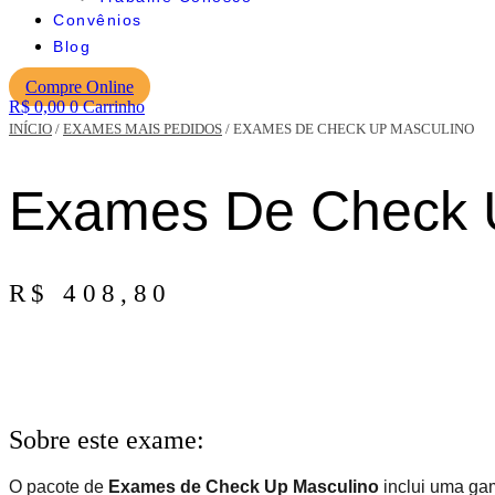
Convênios
Blog
Compre Online
R$
0,00
0
Carrinho
INÍCIO
/
EXAMES MAIS PEDIDOS
/ EXAMES DE CHECK UP MASCULINO
Exames De Check 
R$
408,80
Exames
Adicionar ao carrinho
de
Check
Up
Masculino
Sobre este exame:
quantidade
O pacote de
Exames de Check Up Masculino
inclui uma ga