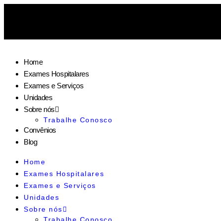
Ir
para
COMPRE ONLINE
o
conteúdo
COMPRE ONLINE
Home
Exames Hospitalares
Exames e Serviços
Unidades
Sobre nós
Trabalhe Conosco
Convênios
Blog
Home
Exames Hospitalares
Exames e Serviços
Unidades
Sobre nós
Trabalhe Conosco