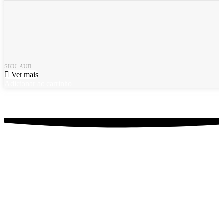
SKU: AUR
Ver mais
Adicionar ao carrinho
Nossas Unidades
Centro Florianópolis
Canasvieiras
Santo Antônio de Lisboa