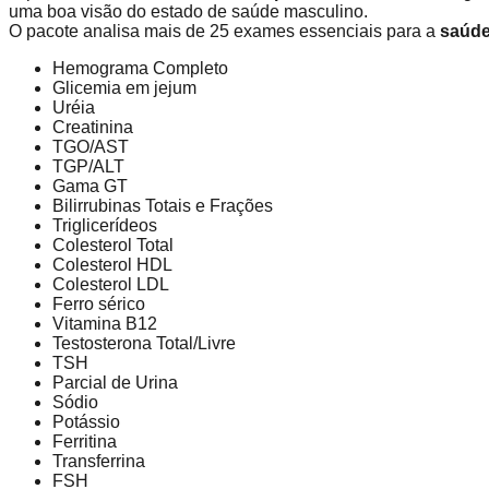
uma boa visão do estado de saúde masculino.
O pacote analisa mais de 25 exames essenciais para a
saúd
Hemograma Completo
Glicemia em jejum
Uréia
Creatinina
TGO/AST
TGP/ALT
Gama GT
Bilirrubinas Totais e Frações
Triglicerídeos
Colesterol Total
Colesterol HDL
Colesterol LDL
Ferro sérico
Vitamina B12
Testosterona Total/Livre
TSH
Parcial de Urina
Sódio
Potássio
Ferritina
Transferrina
FSH