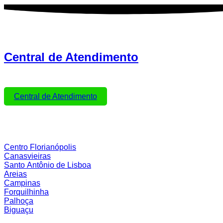
Central de Atendimento
Para tirar suas dúvidas ou marcar seus exames.
Clique no Botão
Central de Atendimento
Nossas Unidades
Centro Florianópolis
Canasvieiras
Santo Antônio de Lisboa
Areias
Campinas
Forquilhinha
Palhoça
Biguaçu