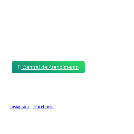
Areias
Campinas
Forquilhinha
Palhoça
Biguaçu
Central de Atendimento
Para tirar suas dúvidas ou marcar seus exames,
clique no botão.
Central de Atendimento
Redes Socias
Para nos conhecer um pouco mais, basta
seguir nas redes sociais
Instagram
Facebook