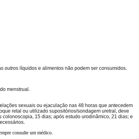
s outros líquidos e alimentos não podem ser consumidos.
odo menstrual.
r relações sexuais ou ejaculação nas 48 horas que antecedem
oque retal ou utilizado supositórios/sondagem uretral, deve
ós colonoscopia, 15 dias; após estudo urodinâmico, 21 dias; e
necessários.
 Sempre consulte um médico.