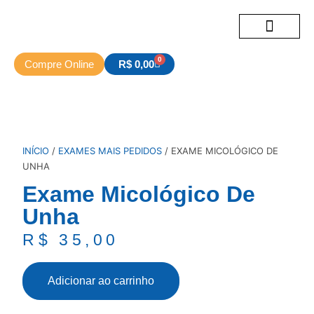
Exames Hospitalares
Exames e Serviços
Sobre nós
0
Compre Online
R$
0,00
INÍCIO
/
EXAMES MAIS PEDIDOS
/ EXAME MICOLÓGICO DE
UNHA
Exame Micológico De
Unha
R$
35,00
Adicionar ao carrinho