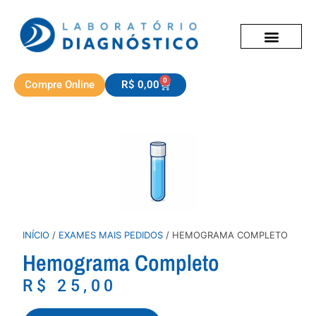
Exames Hospitalares
Exames e Serviços
Sobre nós
0
Compre Online
R$
0,00
INÍCIO
/
EXAMES MAIS PEDIDOS
/ HEMOGRAMA COMPLETO
Hemograma Completo
R$
25,00