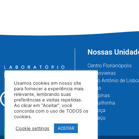
Nossas Unidad
Centro Florianópolis
Canasvieiras
Santo Antônio de Lisbo
Usamos cookies em nosso site
Areias
para fornecer a experiência mais
relevante, lembrando suas
Campinas
preferências e visitas repetidas.
Forquilhinha
Ao clicar em “Aceitar”, você
Palhoça
concorda com o uso de TODOS os
cookies.
Biguaçu
Cookie settings
ACEITAR
Não achou o exame que
procurava?