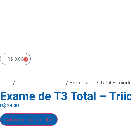
Home
Exames Hospita
Compre Online
R$
0,00
0
Início
/
Exames mais pedidos
/ Exame de T3 Total – Triiodo
Exame de T3 Total – Trii
R$
24,00
Adicionar ao carrinho