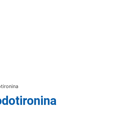
lares
Exames e Serviços
Unidades
Sobre nó
tironina
odotironina