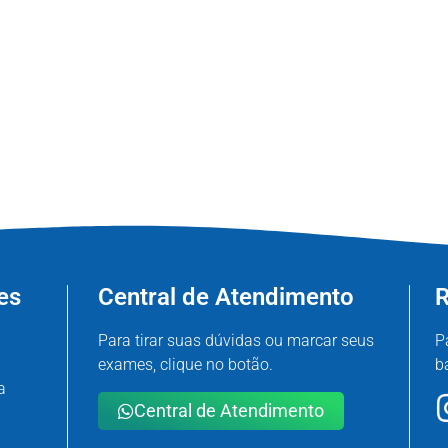
es
Central de Atendimento
R
Para tirar suas dúvidas ou marcar seus
P
exames, clique no botão.
b
a
Central de Atendimento