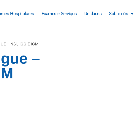
ames Hospitalares
Exames e Serviços
Unidades
Sobre nós
UE – NS1, IGG E IGM
ngue –
gM