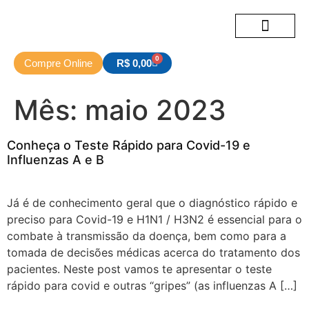
Exames Hospitalares
Exames e Serviços
Sobre nós
0
Compre Online
R$
0,00
Mês:
maio 2023
Conheça o Teste Rápido para Covid-19 e
Influenzas A e B
Já é de conhecimento geral que o diagnóstico rápido e
preciso para Covid-19 e H1N1 / H3N2 é essencial para o
combate à transmissão da doença, bem como para a
tomada de decisões médicas acerca do tratamento dos
pacientes. Neste post vamos te apresentar o teste
rápido para covid e outras “gripes” (as influenzas A […]