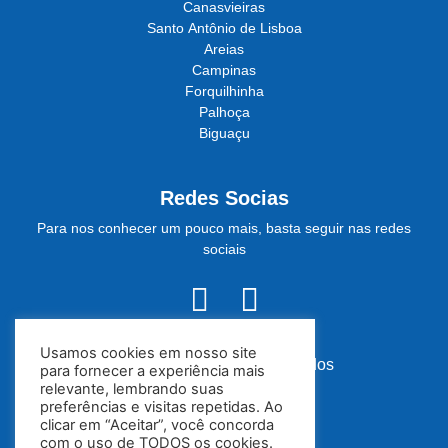
Canasvieiras
Santo Antônio de Lisboa
Areias
Campinas
Forquilhinha
Palhoça
Biguaçu
Redes Socias
Para nos conhecer um pouco mais, basta seguir nas redes
sociais
Usamos cookies em nosso site
© Todos os direitos reservados
para fornecer a experiência mais
relevante, lembrando suas
preferências e visitas repetidas. Ao
Política de Privacidade
clicar em “Aceitar”, você concorda
com o uso de TODOS os cookies.